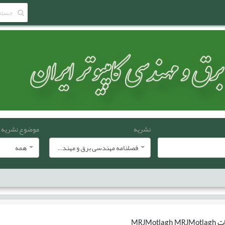
نشریه
موضوع نشریه
فصلنامه مهندسی برق و مهندسی کامپيوتر ايران
همه
ات
MRJMotlagh MRJMotlagh