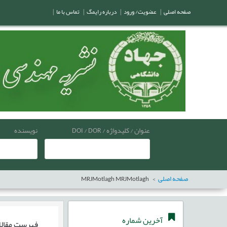
صفحه اصلی
|
عضویت/ ورود
|
درباره رایمگ
|
تماس با ما
|
عنوان / کلیدواژه / DOI / DOR
نویسنده
صفحه اصلی
MRJMotlagh MRJMotlagh
آخرین شماره
فهرست مقال