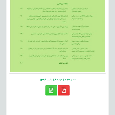
شماره
3
و
1
دوره
18
پاییز
1399