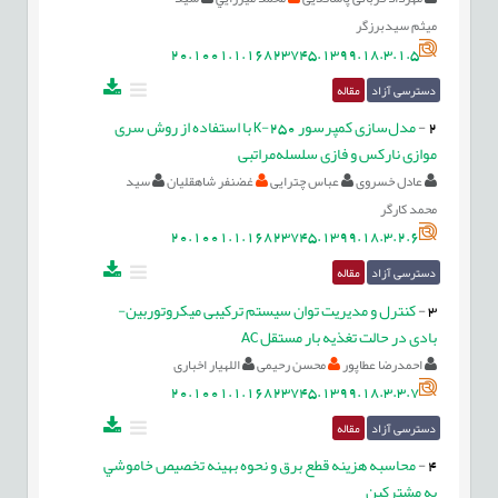
میثم سیدبرزگر
20.1001.1.16823745.1399.18.3.1.5
دسترسی آزاد
مقاله
2
-
مدل‌سازی کمپرسور 250-K با استفاده از روش سری
موازی نارکس و فازی سلسله‌مراتبی
عادل خسروی
عباس چترایی
غضنفر شاهقلیان
سید
محمد کارگر
20.1001.1.16823745.1399.18.3.2.6
دسترسی آزاد
مقاله
3
-
کنترل و مدیریت توان سیستم ترکیبی میکروتوربین-
بادی در حالت تغذیه بار مستقل AC
احمدرضا عطاپور
محسن رحیمی
اللهیار اخباری
20.1001.1.16823745.1399.18.3.3.7
دسترسی آزاد
مقاله
4
-
محاسبه هزينه قطع برق و نحوه بهينه تخصيص خاموشي
به مشترکين