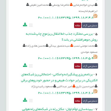
مهدی خواجه‌رضایی
غلامرضا یوسفی
محمدامین لطیفی
ابراهیم شایسته
20.1001.1.16823745.1399.18.3.4.8
دسترسی آزاد
مقاله
5
-
بررسی عملکرد جذب خط انتقال ریزموج چاپ‌شده به
روش جوهرافشانی در باند S
محمد مومنی نسب
سیدمنصور بیدکی
محسن هادی زاده
مسعود موحدی
20.1001.1.16823745.1399.18.3.5.9
دسترسی آزاد
مقاله
6
-
برنامه‌ریزی پیشگیرانه و امکانی- احتمالاتی ریزشبکه‌های
الکتریکی در برابر حوادث طبیعی و در حضور خودروهای برقی
امیرحسین نثری
امیر عبداللهی
مسعود رشیدی‌نژاد
20.1001.1.16823745.1399.18.3.6.0
دسترسی آزاد
مقاله
7
-
بهینه‌سازی توأم توان- مکان رله در شبکه‌های رله هوایی