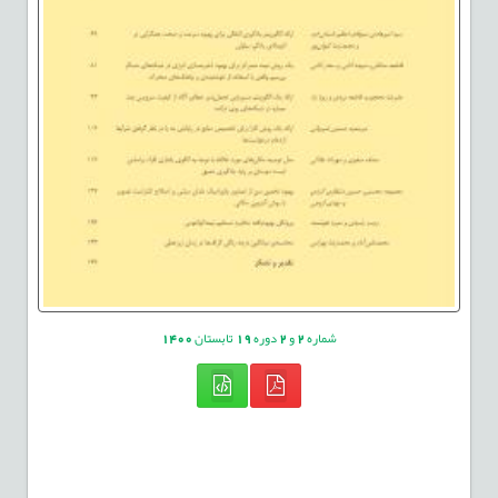
شماره
2
و
2
دوره
19
تابستان
1400