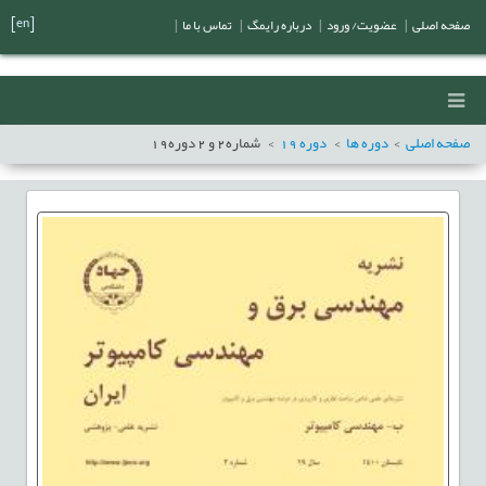
[en]
صفحه اصلی
|
عضویت/ ورود
|
درباره رایمگ
|
تماس با ما
|
صفحه اصلی
دوره ها
دوره
19
شماره
2
و
2
دوره
19