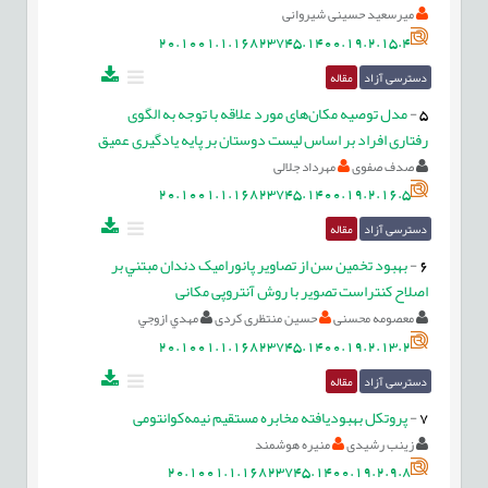
میرسعید حسینی شیروانی
20.1001.1.16823745.1400.19.2.15.4
دسترسی آزاد
مقاله
5
-
مدل توصیه مکان‌های مورد علاقه با توجه به الگوی
رفتاری افراد بر اساس لیست دوستان بر پایه یادگیری عمیق
صدف صفوی
مهرداد جلالی
20.1001.1.16823745.1400.19.2.16.5
دسترسی آزاد
مقاله
6
-
بهبود تخمین سن از تصاویر پانورامیک دندان مبتني بر
اصلاح کنتراست تصویر با روش آنتروپی مکانی
معصومه محسنی
حسین منتظری کردی
مهدي ازوجي
20.1001.1.16823745.1400.19.2.13.2
دسترسی آزاد
مقاله
7
-
پروتکل بهبودیافته مخابره مستقیم نیمه‌کوانتومی
زینب رشیدی
منیره هوشمند
20.1001.1.16823745.1400.19.2.9.8