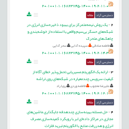
20.1001.1.16823745.1400.19.2.11.0
دسترسی آزاد
مقاله
2
-
یک روش نیمه‌متمرکز برای بهبود ذخیره‌سازی انرژی در
شبکه‌های حسگر بی‌سیم واقعی با استفاده از خوشه‌بندی و
چاهک‌های متحرک
فاطمه صادقی
سپیده آدابی
سحر آدایی
20.1001.1.16823745.1400.19.2.14.3
دسترسی آزاد
مقاله
3
-
ارائه یک الگوریتم مسیریابی تحمل‌پذیر خطای آگاه از
کیفیت سرویس چندمعیاره در شبکه‌های روی تراشه
علیرضا محجوب
فاطمه وردی
رویا راد
20.1001.1.16823745.1400.19.2.12.1
دسترسی آزاد
مقاله
4
-
حل مسئله بهینه‌سازی چندهدفه جایگذاری ماشین‌های
مجازی در مراکز داده‌ای ابر با رویکرد کمینه‌سازی مصرف
انرژی و هدررفت منابع با الگوریتم تبرید فلزات