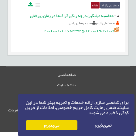
دسترسی آزاد
مقاله
8
-
محاسبه میانگین درجه رنگی گراف‌ها در زمان زیرخطی
محمدعلی آبام
محمدرضا بهرامی
20.1001.1.16823745.1400.19.2.10.9
صفحه اصلی
نقشه سایت
تماس با ما
برای شخصی سازی ارائه خدمات و تجربه بهتر شما در این
سایت، ضمن رعایت کامل حریم خصوصی، اطلاعات از طریق
حقوق این وب‌سایت متعلق به سامانه مدیریت نشریات
کوکی ذخیره می شوند
رایمگ است.
حق نشر
1405-1396
نمی پذیرم
می پذیرم
©