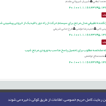
محمد ابطحي
شهريار شيرواني مقدم
20.1001.1.16823745.138
اله
بينی شده
ی ثانی
حمیدرضا مؤمنی
فرخ جنابي شريفي
20.1001.1.16823745.138
اله
دله مشخصه مطلوب برای تحصيل پاسخ مناسب به ورودی مرجع شيب
محمدصالح تواضعی
20.1001.1.16823745.138
من رعایت کامل حریم خصوصی، اطلاعات از طریق کوکی ذخیره می شوند