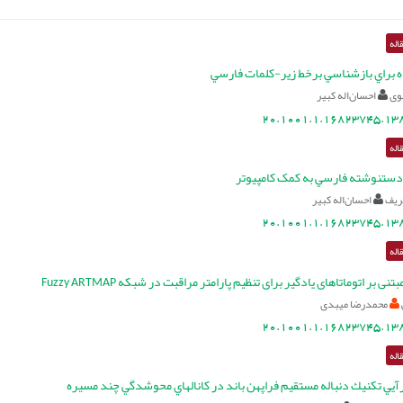
اله
براي بازشناسي برخط زير-كلمات فارسي
وی
احسان‌اله کبیر
20.1001.1.16823745.138
اله
کمک کامپيوتر
ريف
احسان‌اله کبیر
20.1001.1.16823745.138
اله
نی بر اتوماتاهای يادگير برای تنظيم پارامتر مراقبت در شبكه Fuzzy ARTMAP
محمدرضا میبدی
20.1001.1.16823745.138
اله
كنيك دنباله مستقيم فراپهن باند در کانال‎هاي محوشدگي چند مسيره