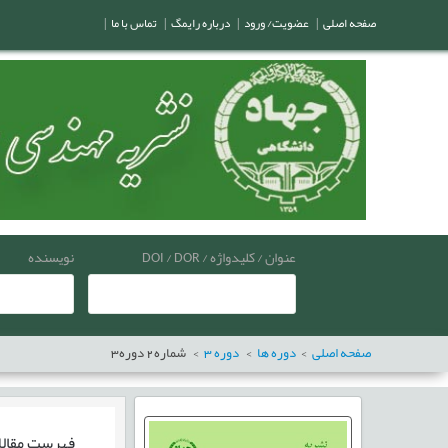
صفحه اصلی
|
عضویت/ ورود
|
درباره رایمگ
|
تماس با ما
|
عنوان / کلیدواژه / DOI / DOR
نویسنده
صفحه اصلی
دوره ها
دوره
3
شماره
2
دوره
3
فهرست مقال