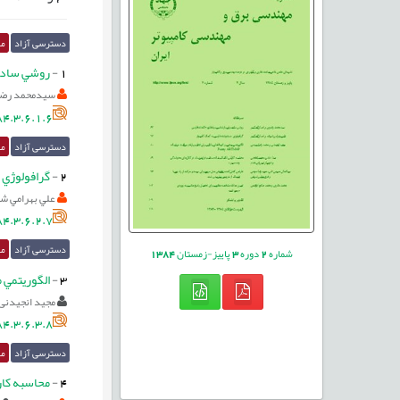
دسترسی آزاد
مق
1
-
روشي ساده 
سیدمحمد رض
4.3.6.1.6
دسترسی آزاد
مق
2
-
گرافولوژي دست‎نوشته فارسي به 
علي بهرامي ش
4.3.6.2.7
دسترسی آزاد
مق
شماره
2
دوره
3
پاییز-زمستان
1384
3
-
الگوريتمي مبت
مجید انجیدنی
4.3.6.3.8
دسترسی آزاد
مق
4
-
محاسبه كارآيي ت