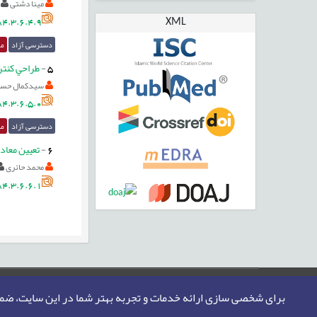
مینا دشتی
XML
4.3.6.4.9
دسترسی آزاد
مق
5
-
طراحي کنترل‎کننده تطبيقي مدل مرجع براي سيستم حرکت از راه دور با فيدبک از خروجی پيش‎
سیدکمال حسين
4.3.6.5.0
دسترسی آزاد
مق
6
-
تعيين معا
محمد حائری
4.3.6.6.1
صفحه اصلی
نقشه سایت
تماس با ما
برای شخصی سازی ارائه خدمات و تجربه بهتر شما در این سایت، ض