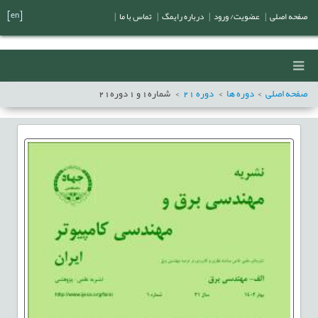
[en]
صفحه اصلی
|
عضویت/ ورود
|
درباره رایمگ
|
تماس با ما
|
صفحه اصلی
دوره ها
دوره
21
شماره
1
و
1
دوره
21