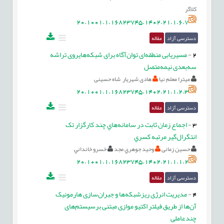
کلاگر
20.1001.1.16823745.1402.21.1.6.7
دسترسی آزاد
مقاله
2
-
مسیریابی منطقه‌ای توان‌آگاه برای شبکه‌هایروی تراشه
سه‌بعدی نیمه‌متصل
میترا معلم نیا
هادی شهریار شاه حسینی
20.1001.1.16823745.1402.21.1.2.3
دسترسی آزاد
مقاله
3
-
اجماع زمان ثابت در سامانه‌هاي چند کارگزار تک
انتگرال‌گیر مرتبه کسري
حسین زمانی
وحيد جوهري مجد
خسرو خانداني
20.1001.1.16823745.1402.21.1.1.2
دسترسی آزاد
مقاله
4
-
مدیریت انرژی ریزشبکه‌ها و جبران‌سازی هارمونیک
آن‌ها از طریق فیلتر اکتیو موازی مبتنی برسیستم‌های
چندعاملی