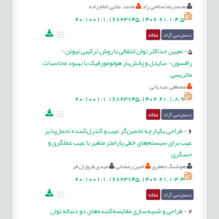
محمدرضا صالحی راد
محمد ملایی امام زاده
20.1001.1.16823745.1402.21.1.4.5
دسترسی آزاد
مقاله
5
-
تعیین حداکثر توان انتقالی با روش ترکیبی نیوتن-
رافسون- سایدل و پخش‌بار هولومورفیک با بهبود محاسبات
ماتریسی
مصطفی عیدیانی
20.1001.1.16823745.1402.21.1.8.9
دسترسی آزاد
مقاله
6
-
طراحی یکپارچه تخمین‌گر عیب و کنترل‌کننده تحمل‌پذیر
عیب برای سیستم‌های خطی پارامتر متغیر با عیب عملگری و
حسگری
هوشنگ جعفری
امین رمضانی
مهدی فروزان فر
20.1001.1.16823745.1402.21.1.3.4
دسترسی آزاد
مقاله
7
-
طراحی و شبیه‌سازی مقایسه‌کننده‌های دو دنباله توان