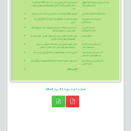
شماره
1
و
1
دوره
21
بهار
1402