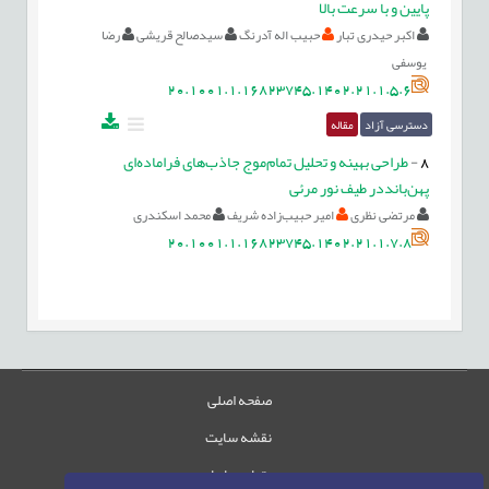
پایین و با سرعت بالا
اکبر حیدری تبار
حبیب اله آدرنگ
سیدصالح قریشی
رضا
یوسفی
20.1001.1.16823745.1402.21.1.5.6
دسترسی آزاد
مقاله
8
-
طراحی بهینه و تحلیل تمام‌موج جاذب‌های فراماده‌ای
پهن‌بانددر طیف نور مرئی
مرتضی نظری
امیر حبیب‌زاده شریف
محمد اسکندری
20.1001.1.16823745.1402.21.1.7.8
صفحه اصلی
نقشه سایت
تماس با ما