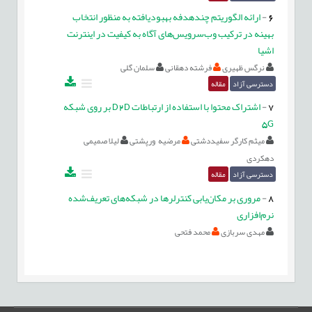
6
-
ارائه الگوریتم چندهدفه بهبودیافته به منظور انتخاب
بهینه در ترکیب وب‌سرویس‌های آگاه به کیفیت در اینترنت
اشیا
نرگس ظهیری
فرشته دهقانی
سلمان گلی
دسترسی آزاد
مقاله
7
-
اشتراک محتوا با استفاده از ارتباطات D2D بر روی شبکه
5G‌
میثم کارگر سفیددشتی
مرضیه ورپشتی
لیلا صمیمی
دهکردی
دسترسی آزاد
مقاله
8
-
مروری بر مکان‌یابی کنترلرها در شبکه‌های تعریف‌شده
نرم‌افزاری
مهدی سربازی
محمد فتحی