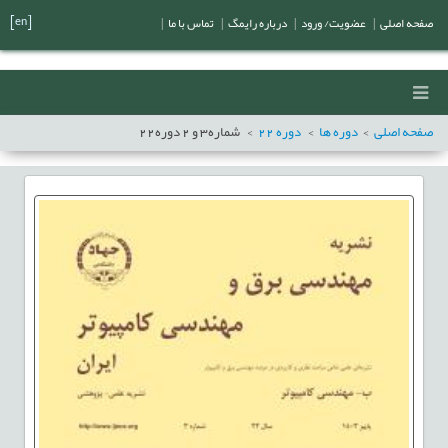
[en]
صفحه اصلی
|
عضویت/ ورود
|
درباره رایمگ
|
تماس با ما
|
صفحه اصلی
دوره ها
دوره
22
شماره
3
و
2
دوره
22