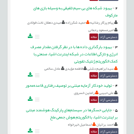
2
-
بهبود شبکه های بی سیم تلفیقی به وسیله بازی های
مارکوف
پیام پرکار رضائیه
حمید شکرزاده
مهدی دهقان تخت فولادی
امیرمسعود رحمانی
دسترسی آزاد
مقاله
3
-
بهبود بارگذاری داده ها با در نظر گرفتن مقدار مصرف
انرژی و تازگی اطلاعات در شبکه اینترنت اشیاء صنعتی با
کمک الگوریتم ژنتیک تقویتی
سیدابراهیم دشتی
فاطمه مؤیدی
عادل سالمی
دسترسی آزاد
مقاله
4
-
تولید خودکار آزمایه مبتنی بر توصیف رفتاری قاعده‌محور
علی حبیبی
رامتین خسروی
دسترسی آزاد
مقاله
5
-
جایابی حسگرها در سیستم‌های پارکینگ هوشمند مبتنی
بر اینترنت اشیاء با الگوریتم هوش جمعی ملخ
احمد براتیان
اسماعيل خيرخواه
دسترسی آزاد
مقاله