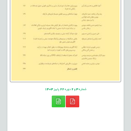
شماره
3
و
2
دوره
22
پاییز
1403