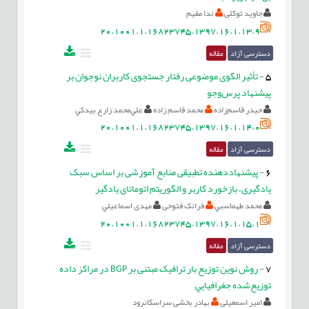
جاوید توکلی
ندا مقیم
20.1001.1.16823745.1397.16.1.13.9
دسترسی آزاد
مقاله
5
-
تأثیر الگوی موضوعی رفتار جستجوی كاربران نوجوان بر
پیشنهاد پرس‌وجو
حیدر قاسم‌زاده
محمد قاسم زاده
علي‌محمد زارع بيدكي
20.1001.1.16823745.1397.16.1.14.0
دسترسی آزاد
مقاله
6
-
پیشنهاد‌دهنده تطبیقی منابع آموزشی بر اساس سبک
یادگیری، بازخورد کاربر و الگوریتم اتوماتای یادگیر
محمد طهماسبي
فرانک فتوحی
مهدی اسماعیلي
20.1001.1.16823745.1397.16.1.15.1
دسترسی آزاد
مقاله
7
-
روش نوين توزيع بار ترافيک مبتنی بر BGP در مراکز داده
توزيع‌شده جغرافيايي
امیر اسمعیلی
بهادر بخشی سراسکانرود