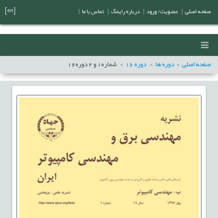
[en]
صفحه اصلی
|
عضویت/ ورود
|
درباره رایمگ
|
تماس با ما
|
صفحه اصلی
دوره ها
دوره
16
شماره
1
و
2
دوره
16