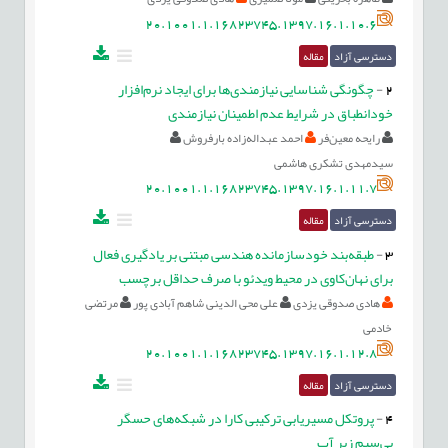
20.1001.1.16823745.1397.16.1.10.6
دسترسی آزاد
مقاله
2
-
چگونگی شناسایی نیازمندی‌ها برای ایجاد نرم‌افزار
خودانطباق در شرایط عدم اطمینان نیازمندی
رایحه معین‌فر
احمد عبداله‌زاده بارفروش
سیدمهدی تشکری هاشمی
20.1001.1.16823745.1397.16.1.11.7
دسترسی آزاد
مقاله
3
-
طبقه‌بند خودسازمانده هندسی مبتنی بر یادگیری فعال
برای نهان‌کاوی در محیط ویدئو با صرف حداقل برچسب
هادی صدوقی یزدی
علی محی الدینی شاهم آبادی پور
مرتضی
خادمی
20.1001.1.16823745.1397.16.1.12.8
دسترسی آزاد
مقاله
4
-
پروتکل مسیریابی ترکیبی کارا در شبکه‌های حسگر
بی‌سیم زیر آب