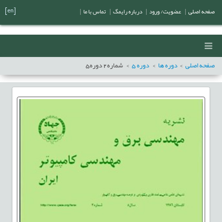
[en]
صفحه اصلی
|
عضویت/ ورود
|
درباره رایمگ
|
تماس با ما
|
صفحه اصلی
دوره ها
دوره
5
شماره
2
دوره
5