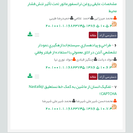
مشخصات عايقی روغن ترانسفورماتور تحت تأثير تنش فشار
محيط
محمد میرزایی
احمد غلامي
حمیدرضا طیبی
20.1001.1.16823745.1386.5.10.5.2
دسترسی آزاد
مقاله
6
-
طراحي و پياده‎سازي سيستم اندازه‎گيري نمودار
تشعشعي آنتن در اتاق معمولي با استفاده از فيلتر وفقي
جواد ديانت
چنگيز قبادی
جواد نوری نیا
20.1001.1.16823745.1386.5.10.6.3
دسترسی آزاد
مقاله
7
-
تفکيک انسان از ماشين به کمک خط نستعليق (Nastaliq
CAPTCHA)
محمدحسن شیرعلی شهرضا
محمد شیرعلی شهرضا
20.1001.1.16823745.1386.5.10.7.4