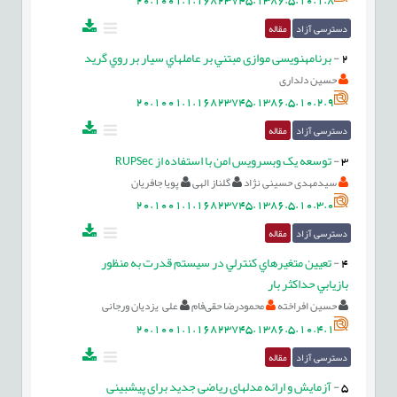
دسترسی آزاد
مقاله
2
-
برنامه‎نویسی موازی مبتني بر عامل‎هاي سيار بر روي گريد
حسین دلداری
20.1001.1.16823745.1386.5.10.2.9
دسترسی آزاد
مقاله
3
-
توسعه يک وب‎سرويس امن با استفاده از RUPSec
سیدمهدی حسینی نژاد
گلناز الهی
پویا جافریان
20.1001.1.16823745.1386.5.10.3.0
دسترسی آزاد
مقاله
4
-
تعيين متغيرهاي كنترلي در سيستم قدرت به منظور
بازيابي حداكثر بار
حسين افراخته
محمودرضا حقی‌فام
علی یزدیان ورجانی
20.1001.1.16823745.1386.5.10.4.1
دسترسی آزاد
مقاله
5
-
آزمايش و ارائه مدل‎های رياضی جديد برای پیش‎بینی