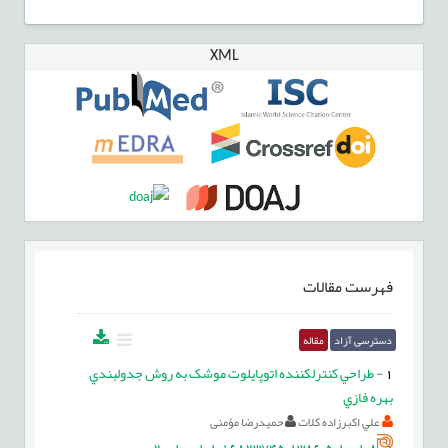
XML
فهرست مقالات
دسترسی آزاد
مقاله
1
-
طراحي کنترل‎کننده اتوپايلوت موشک به روش جدولبندي
بهره فازي
علي اکبرزاده کلات
حمیدرضا مؤمنی
20.1001.1.16823745.1386.5.10.1.8