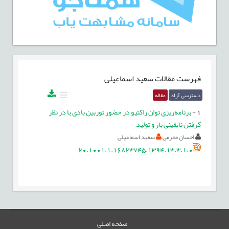
فهرست مقالات
سعید اسماعیلی
دسترسی آزاد
مقاله
1
-
برنامه‌ریزی توان راکتیو در حضور توربین بادی با در نظر
گرفتن نایقینی بار و تولید
احسان محرمی
سعید اسماعیلی
20.1001.1.16823745.1394.13.3.1.0
صفحه اصلی