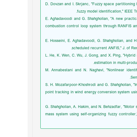
[20] D. Dovzan and I. Skrjanc, "Fuzzy space partition
fuzzy model identification," IEEE Tr
[21] E. Aghadavoodi and G. Shahgholian, "A new pract
combustion control loop system through RANFIS and
[22] E. Hosseini, E. Aghadavoodi, G. Shahgholian, and
scheduled recurrent ANFIS," J. of Ren
[23] L. He, K. Wen, C. Wu, J. Gong, and X. Ping, "Hybr
estimation in multi-produc
[24] M. Annabestani and N. Naghavi, "Nonlinear id
Sen
[25] S. H. Mozafarpoor-Khoshrodi and G. Shahgholia
point tracking in wind energy conversion system usin
[26] G. Shahgholian, A. Hakim, and N. Behzadfar, "Mot
mass system using self-organizing fuzzy controller,