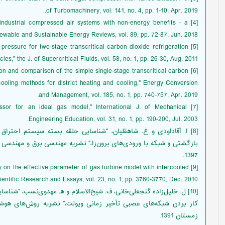
of Turbomachinery, vol. 141, no. 4, pp. 1-10, Apr. 2019.
in industrial compressed air systems with non-energy benefits - a
ewable and Sustainable Energy Reviews, vol. 89, pp. 72-87, Jun. 2018.
age pressure for two-stage transcritical carbon dioxide refrigeration
cles," the J. of Supercritical Fluids, vol. 58, no. 1, pp. 26-30, Aug. 2011.
ion and comparison of the simple single-stage transcritical carbon
ooling methods for district heating and cooling," Energy Conversion
and Management, vol. 185, no. 1, pp. 740-757, Apr. 2019.
ressor for an ideal gas model," International J. of Mechanical
Engineering Education, vol. 31, no. 1, pp. 190-200, Jul. 2003.
[8] ا. آقاداودی و غ. شاهقلیان، "شناسایی حلقه بسته سیستم احترا
1397.
tudy on the effective parameter of gas turbine model with intercooled
ientific Research and Essays, vol. 23, no. 1, pp. 3760-3770, Dec. 2010.
[10] ل. خلیل‌زاده گنجعلی‌خانی، ف. شیخ‌الاسلام و ﻫ. مهدوی‌نسب، "شنا
زمستان 1391.