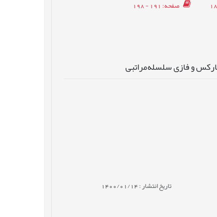
صفحه
: 191 - 198
تاریخ انتشار : 1400/01/14