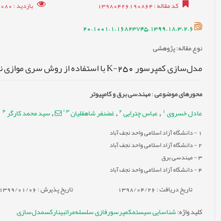
کد مقاله
: 13980426190864
بازدید
: 18080
20.1001.1.16823745.1399.18.3.2.6
نوع مقاله
: پژوهشی
مدل‌سازی کمپرسور 250-K با استفاده از روش سری موازی نارکس و فازی سلسله‌مراتبی
محورهای موضوعی
:
مهندسی برق و کامپیوتر
4
*
3
2
1
عادل خسروی
عباس چترایی
غضنفر شاهقلیان
سید محمد کارگر
,
,
,
1
- دانشگاه آزاد اسلامی واحد نجف آباد
2
- دانشگاه آزاد اسلامی واحد نجف آباد
3
- مهندسی برق
4
- دانشگاه آزاد اسلامی واحد نجف آباد
تاریخ دریافت : 1398/04/26
تاریخ پذیرش : 1399/01/06
کلید واژه
:
شناسایی سیستمکمپرسورفازی سلسله‌مراتبینارکسمدل‌سازی
,