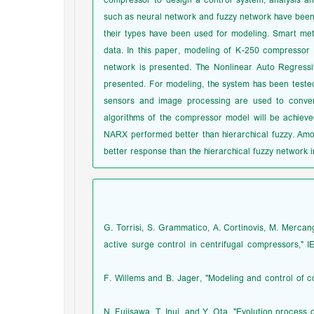
compressor to design a control system, analysis an
such as neural network and fuzzy network have been 
their types have been used for modeling. Smart me
data. In this paper, modeling of K-250 compressor
network is presented. The Nonlinear Auto Regressi
presented. For modeling, the system has been teste
sensors and image processing are used to convert
algorithms of the compressor model will be achieve
NARX performed better than hierarchical fuzzy. Am
better response than the hierarchical fuzzy network i
[1] G. Torrisi, S. Grammatico, A. Cortinovis, M. Merc
active surge control in centrifugal compressors," I
[2] F. Willems and B. Jager, "Modeling and control of
[3] N. Fujisawa, T. Inui, and Y. Ota, "Evolution process