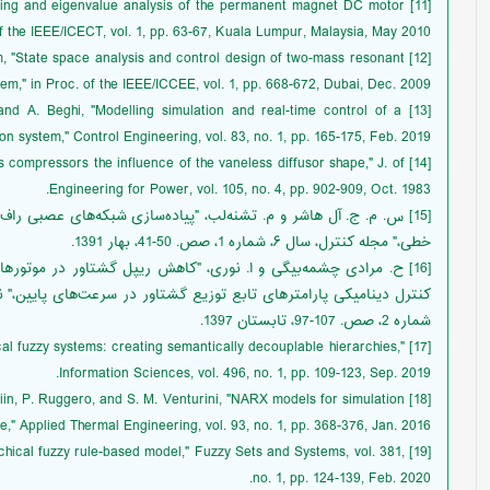
odeling and eigenvalue analysis of the permanent magnet DC motor
of the IEEE/ICECT, vol. 1, pp. 63-67, Kuala Lumpur, Malaysia, May 2010.
alem, "State space analysis and control design of two-mass resonant
tem," in Proc. of the IEEE/ICCEE, vol. 1, pp. 668-672, Dubai, Dec. 2009.
, and A. Beghi, "Modelling simulation and real-time control of a
on system," Control Engineering, vol. 83, no. 1, pp. 165-175, Feb. 2019.
ess compressors the influence of the vaneless diffusor shape," J. of
Engineering for Power, vol. 105, no. 4, pp. 902-909, Oct. 1983.
[15] س. م. ج. آل هاشر و م. تشنه‌لب، "پیاده‌سازی شبکه‌های عصبی ر
خطی،" مجله کنترل، سال ۶، شماره 1، صص. 50-41، بهار 1391.
[16] ح. مرادی چشمه‌بیگی و ا. نوری، "کاهش ریپل گشتاور در موتور
شماره 2، صص. 107-97، تابستان 1397.
chical fuzzy systems: creating semantically decouplable hierarchies,"
Information Sciences, vol. 496, no. 1, pp. 109-123, Sep. 2019.
ainudiin, P. Ruggero, and S. M. Venturini, "NARX models for simulation
ne," Applied Thermal Engineering, vol. 93, no. 1, pp. 368-376, Jan. 2016.
archical fuzzy rule-based model," Fuzzy Sets and Systems, vol. 381,
no. 1, pp. 124-139, Feb. 2020.