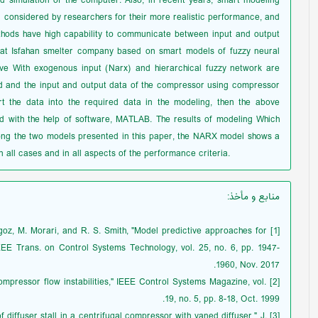
d simulation of the computer. Also, in recent years, smart modeling
considered by researchers for their more realistic performance, and
thods have high capability to communicate between input and output
 at Isfahan smelter company based on smart models of fuzzy neural
ve With exogenous input (Narx) and hierarchical fuzzy network are
d and the input and output data of the compressor using compressor
 the data into the required data in the modeling, then the above
d with the help of software, MATLAB. The results of modeling Which
ong the two models presented in this paper, the NARX model shows a
n all cases and in all aspects of the performance criteria.
منابع و مأخذ
:
angoz, M. Morari, and R. S. Smith, "Model predictive approaches for
EEE Trans. on Control Systems Technology, vol. 25, no. 6, pp. 1947-
1960, Nov. 2017.
 compressor flow instabilities," IEEE Control Systems Magazine, vol.
19, no. 5, pp. 8-18, Oct. 1999.
 of diffuser stall in a centrifugal compressor with vaned diffuser," J.