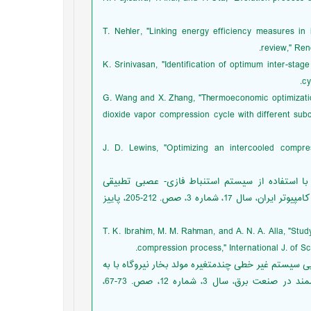
[4] T. Nehler, "Linking energy efficiency measures 
review," Ren
[5] K. Srinivasan, "Identification of optimum inter-st
cy
[6] G. Wang and X. Zhang, "Thermoeconomic optimizat
dioxide vapor compression cycle with different subc
[7] J. D. Lewins, "Optimizing an intercooled comp
ق با استفاده از سیستم استنباط فازی- عصبی تطبیقی
بازگشتی و شبکه با ورودی‌های برون‌زا،" نشریه مهندسی برق و مهندسی کامپیوتر ایران، سال 17، شماره 3، صص. 212-205، پاییز
[9] T. K. Ibrahim, M. M. Rahman, and A. N. A. Alla, "S
compression process," International J. of Sc
سایی سیستم غیر خطی چندمتغیره مولد بخار نیروگاه با به
کار بردن شبکه‌های عصبی تأخیر زمانی ویولت،" نشریه روش‌های هوشمند در صنعت برق، سال 3، شماره 12، صص. 73-67،