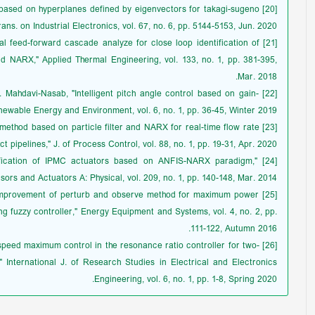
ing based on hyperplanes defined by eigenvectors for takagi-sugeno
ans. on Industrial Electronics, vol. 67, no. 6, pp. 5144-5153, Jun. 2020.
ical feed-forward cascade analyze for close loop identification of
 NARX," Applied Thermal Engineering, vol. 133, no. 1, pp. 381-395,
Mar. 2018.
 H. Mahdavi-Nasab, "Intelligent pitch angle control based on gain-
ewable Energy and Environment, vol. 6, no. 1, pp. 36-45, Winter 2019.
id method based on particle filter and NARX for real-time flow rate
t pipelines," J. of Process Control, vol. 88, no. 1, pp. 19-31, Apr. 2020.
entification of IPMC actuators based on ANFIS-NARX paradigm,"
sors and Actuators A: Physical, vol. 209, no. 1, pp. 140-148, Mar. 2014.
n, "Improvement of perturb and observe method for maximum power
g fuzzy controller," Energy Equipment and Systems, vol. 4, no. 2, pp.
111-122, Autumn 2016.
or speed maximum control in the resonance ratio controller for two-
" International J. of Research Studies in Electrical and Electronics
Engineering, vol. 6, no. 1, pp. 1-8, Spring 2020.