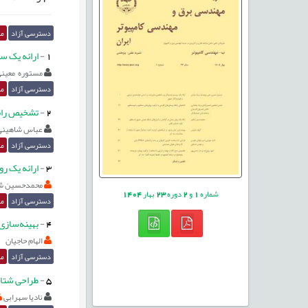
دسترسی آزاد
مق
1
-
ارائه یک س
مستوره معین
دسترسی آزاد
مق
2
-
تشخیص راب
عباس شاهینی
دسترسی آزاد
مق
3
-
ارائه یک رو
محمدحسین ش
شماره
1
و
2
دوره
23
بهار
1404
دسترسی آزاد
مق
4
-
بهینه‌سازی 
الهام حاجیان
دسترسی آزاد
مق
5
-
طراحی شتاب‌دهنده
نادیا سهرابی