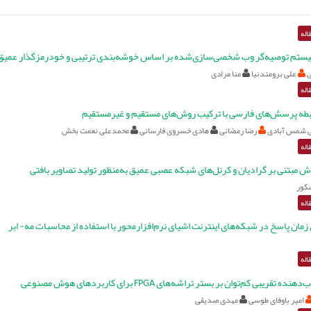
اله
یستم توصیه‌گر وب شخصی‌سازی‌شده بر اساس خوشه‌بندی ترتیبی و خودرمزگذار عمیق
ی
علی برومندنیا
منا مرادی
اله
طه پرسش‌های فارسی با ترکیب روش‌های مستقیم و غیرمستقیم
 شمس آبادی
رضا رمضانی
هادی خسروی فارسانی
محمدعلی نعمت بخش
اله
ش مبتنی بر گرادیان و کرنل‌های شبکه عصبی عمیق به‌منظور تولید تصاویر بافتی
کور
اله
زمان پاسخ در شبکه‌های اینترنت اشیای نرم‌افزارمحور با استفاده از محاسبات مه- ابر
اله
 تقریبی کم‌توان بر بستر تراشه‌های FPGA برای کاربردهای هوش مصنوعی
امیر باوفای طوسی
مهدی صدیقی