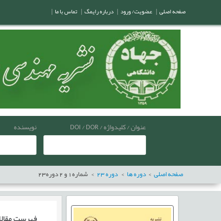
صفحه اصلی
|
عضویت/ ورود
|
درباره رایمگ
|
تماس با ما
|
عنوان / کلیدواژه / DOI / DOR
نویسنده
صفحه اصلی
دوره ها
دوره
23
شماره
1
و
2
دوره
23
فهرست مقال