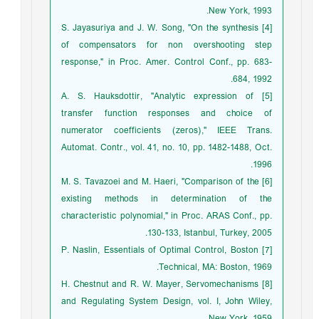
New York, 1993.
[4] S. Jayasuriya and J. W. Song, "On the synthesis
of compensators for non overshooting step
response," in Proc. Amer. Control Conf., pp. 683-
684, 1992.
[5] A. S. Hauksdottir, "Analytic expression of
transfer function responses and choice of
numerator coefficients (zeros)," IEEE Trans.
Automat. Contr., vol. 41, no. 10, pp. 1482-1488, Oct.
1996.
[6] M. S. Tavazoei and M. Haeri, "Comparison of the
existing methods in determination of the
characteristic polynomial," in Proc. ARAS Conf., pp.
130-133, Istanbul, Turkey, 2005.
[7] P. Naslin, Essentials of Optimal Control, Boston
Technical, MA: Boston, 1969.
[8] H. Chestnut and R. W. Mayer, Servomechanisms
and Regulating System Design, vol. I, John Wiley,
New York, 1959.