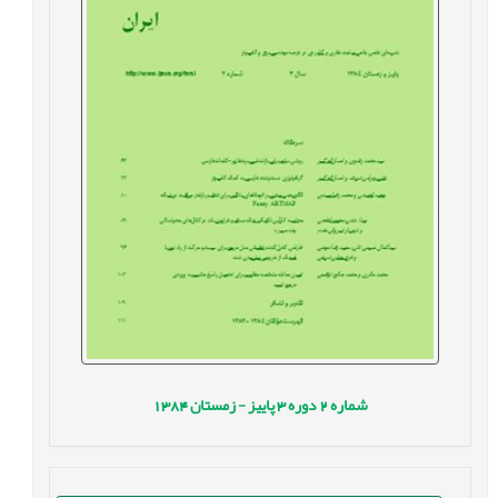
شماره
2
دوره
3
پاییز - زمستان
1384