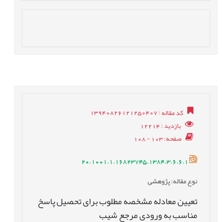
کد مقاله
: 13940826121250407
بازدید
: 12214
صفحه
: 103 - 108
20.1001.1.16823745.1384.3.6.6.1
نوع مقاله
: پژوهشی
تعيين معادله مشخصه مطلوب برای تحصيل پاسخ
مناسب به ورودی مرجع شيب