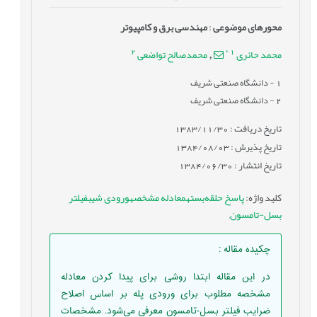
محورهای موضوعی
:
مهندسی برق و کامپیوتر
2
*
1
محمد حائری
محمدصالح تواضعی
,
1
- دانشگاه صنعتی شريف
2
- دانشگاه صنعتی شریف
تاریخ دریافت : 1383/11/30
تاریخ پذیرش : 1384/08/03
تاریخ انتشار : 1384/06/30
کلید واژه
:
پاسخ حلقه‌بستهمعادله مشخصهورودی شيبفيلتر
بسل-تامسون
,
چکیده مقاله
:
در اين مقاله ابتدا روشی برای پيدا کردن معادله
مشخصه مطلوب برای ورودی پله بر اساس اصلاح
ضرايب فيلتر بسل-تامسون معرفی می‌شود. مشخصات