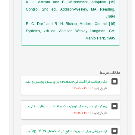
[15] K. J. Astrom and B. Wittenmark, Adaptive
Control, 2nd ed., Addison-Wesley, MA: Reading,
1994.
[16] R. C. Dorf and R. H. Bishop, Modern Control
Systems, 7th ed. Addison Wesley Longman, CA:
Menlo Park, 1995.
مقالات مرتبط
یک رهیافت فرااکتشافی چندهدفه برای بهبود پوشش و اتصال در شبکه‌های حسگر بی‌سیم
تاریخ چاپ
: 1405/02/22
رویکرد ارزیابی هیجان نوین جهت مراقبت از سرطان مبتنی بر مدل‌های زبانی بزرگ
تاریخ چاپ
: 1405/02/22
ارائه روشی برای مدیریت منابع در شبکه‌های Fog-DSDN با بهره‌گیری از معماری میکروسرویس و شبکه‌های ESN