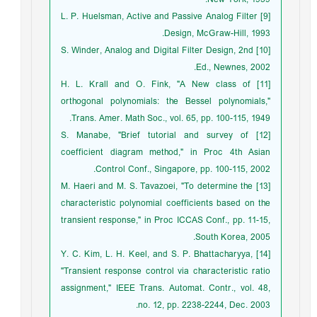
[9] L. P. Huelsman, Active and Passive Analog Filter
Design, McGraw-Hill, 1993.
[10] S. Winder, Analog and Digital Filter Design, 2nd
Ed., Newnes, 2002.
[11] H. L. Krall and O. Fink, "A New class of
orthogonal polynomials: the Bessel polynomials,"
Trans. Amer. Math Soc., vol. 65, pp. 100-115, 1949.
[12] S. Manabe, "Brief tutorial and survey of
coefficient diagram method," in Proc 4th Asian
Control Conf., Singapore, pp. 100-115, 2002.
[13] M. Haeri and M. S. Tavazoei, "To determine the
characteristic polynomial coefficients based on the
transient response," in Proc ICCAS Conf., pp. 11-15,
South Korea, 2005.
[14] Y. C. Kim, L. H. Keel, and S. P. Bhattacharyya,
"Transient response control via characteristic ratio
assignment," IEEE Trans. Automat. Contr., vol. 48,
no. 12, pp. 2238-2244, Dec. 2003.