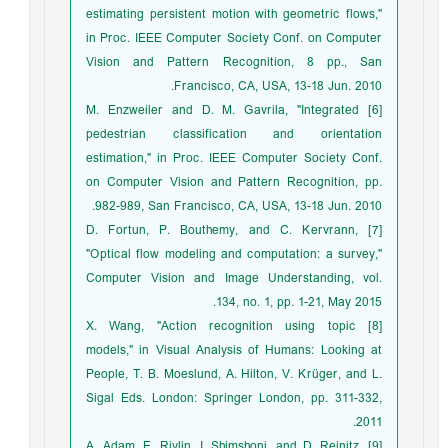
estimating persistent motion with geometric flows,"
in Proc. IEEE Computer Society Conf. on Computer
Vision and Pattern Recognition, 8 pp., San
Francisco, CA, USA, 13-18 Jun. 2010.
[6] M. Enzweiler and D. M. Gavrila, "Integrated
pedestrian classification and orientation
estimation," in Proc. IEEE Computer Society Conf.
on Computer Vision and Pattern Recognition, pp.
982-989, San Francisco, CA, USA, 13-18 Jun. 2010.
[7] D. Fortun, P. Bouthemy, and C. Kervrann,
"Optical flow modeling and computation: a survey,"
Computer Vision and Image Understanding, vol.
134, no. 1, pp. 1-21, May 2015.
[8] X. Wang, "Action recognition using topic
models," in Visual Analysis of Humans: Looking at
People, T. B. Moeslund, A. Hilton, V. Krüger, and L.
Sigal Eds. London: Springer London, pp. 311-332,
2011.
[9] A. Adam, E. Rivlin, I. Shimshoni, and D. Reinitz,