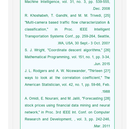
Machine Intelligence, vol. 31, no. 3, pp. 539-555,
Dec. 2008.
[25] R. Khoshabeh, T. Gandhi, and M. M. Trivedi,
"Multi-camera based traffic flow characterization &
classification," in Proc. IEEE Intelligent
Transportation Systems Conf., pp. 259-264, Seattle,
WA, USA, 30 Sept.- 3 Oct. 2007.
[26] S. J. Wright, "Coordinate descent algorithms,"
Mathematical Programming, vol. 151, no. 1, pp. 3-34,
Jun. 2015.
[27] J. L. Rodgers and A. W. Nicewander, "Thirteen
ways to look at the correlation coefficient," The
American Statistician, vol. 42, no. 1, pp. 59-66, Feb.
1988.
[28] A. Omidi, E. Nourani, and M. Jalili, "Forecasting
stock prices using financial data mining and neural
network," in Proc. 3rd IEEE Int. Conf. on Computer
Research and Development, , vol. 3, pp. 242-246,
Mar. 2011.