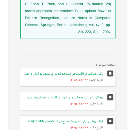
[29] C. Zach, T. Pock, and H. Bischof, "A duality
based approach for realtime TV-L1 optical flow," in
Pattern Recognition, Lecture Notes in Computer
Science, Springer, Berlin, Heidelberg, vol. 4713, pp.
214-223, Sept. 2007.
مقالات مرتبط
یک رهیافت فرااکتشافی چندهدفه برای بهبود پوشش و اتصال در شبکه‌های حسگر بی‌سیم
تاریخ چاپ
: 1405/02/22
رویکرد ارزیابی هیجان نوین جهت مراقبت از سرطان مبتنی بر مدل‌های زبانی بزرگ
تاریخ چاپ
: 1405/02/22
ارائه روشی برای مدیریت منابع در شبکه‌های Fog-DSDN با بهره‌گیری از معماری میکروسرویس و شبکه‌های ESN
تاریخ چاپ
: 1405/02/22