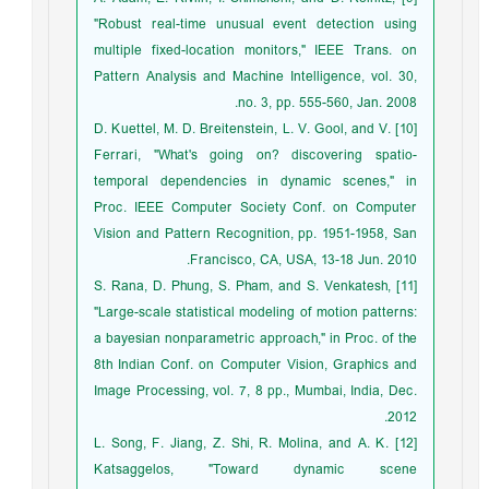
"Robust real-time unusual event detection using
multiple fixed-location monitors," IEEE Trans. on
Pattern Analysis and Machine Intelligence, vol. 30,
no. 3, pp. 555-560, Jan. 2008.
[10] D. Kuettel, M. D. Breitenstein, L. V. Gool, and V.
Ferrari, "What's going on? discovering spatio-
temporal dependencies in dynamic scenes," in
Proc. IEEE Computer Society Conf. on Computer
Vision and Pattern Recognition, pp. 1951-1958, San
Francisco, CA, USA, 13-18 Jun. 2010.
[11] S. Rana, D. Phung, S. Pham, and S. Venkatesh,
"Large-scale statistical modeling of motion patterns:
a bayesian nonparametric approach," in Proc. of the
8th Indian Conf. on Computer Vision, Graphics and
Image Processing, vol. 7, 8 pp., Mumbai, India, Dec.
2012.
[12] L. Song, F. Jiang, Z. Shi, R. Molina, and A. K.
Katsaggelos, "Toward dynamic scene