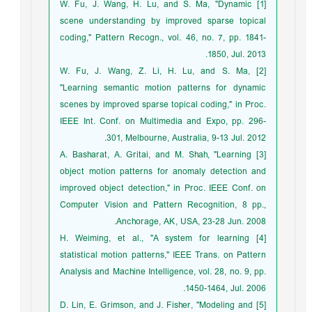
[1] W. Fu, J. Wang, H. Lu, and S. Ma, "Dynamic
scene understanding by improved sparse topical
coding," Pattern Recogn., vol. 46, no. 7, pp. 1841-
1850, Jul. 2013.
[2] W. Fu, J. Wang, Z. Li, H. Lu, and S. Ma,
"Learning semantic motion patterns for dynamic
scenes by improved sparse topical coding," in Proc.
IEEE Int. Conf. on Multimedia and Expo, pp. 296-
301, Melbourne, Australia, 9-13 Jul. 2012.
[3] A. Basharat, A. Gritai, and M. Shah, "Learning
object motion patterns for anomaly detection and
improved object detection," in Proc. IEEE Conf. on
Computer Vision and Pattern Recognition, 8 pp.,
Anchorage, AK, USA, 23-28 Jun. 2008.
[4] H. Weiming, et al., "A system for learning
statistical motion patterns," IEEE Trans. on Pattern
Analysis and Machine Intelligence, vol. 28, no. 9, pp.
1450-1464, Jul. 2006.
[5] D. Lin, E. Grimson, and J. Fisher, "Modeling and