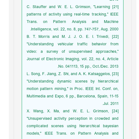
[21] C. Stauffer and W. E. L. Grimson, "Learning
patterns of activity using real-time tracking," IEEE
Trans. on Pattern Analysis and Machine
Intelligence, vol. 22, no. 8, pp. 747-757, Aug. 2000.
[22] B. T. Morris and M. J. J. O. E. I. Trivedi,
"Understanding vehicular traffic behavior from
video: a survey of unsupervised approaches,"
Journal of Electronic Imaging, vol. 22, no. 4, Article
No. 041113, 15 pp., Oct./Dec. 2013.
[23] L. Song, F. Jiang, Z. Shi, and A. K. Katsaggelos,
"Understanding dynamic scenes by hierarchical
motion pattern mining," in Proc. IEEE Int. Conf. on,
Multimedia and Expo, 6 pp., Barcelona, Spain, 11-15
Jul. 2011.
[24] X. Wang, X. Ma, and W. E. L. Grimson,
"Unsupervised activity perception in crowded and
complicated scenes using hierarchical bayesian
models," IEEE Trans. on Pattern Analysis and