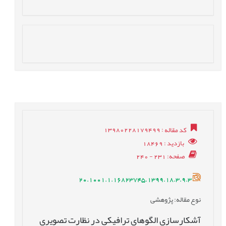
کد مقاله
: 13980228179499
بازدید
: 18469
صفحه
: 231 - 240
20.1001.1.16823745.1399.18.3.9.3
نوع مقاله
: پژوهشی
آشکارسازی الگوهای ترافیکی در نظارت تصویری