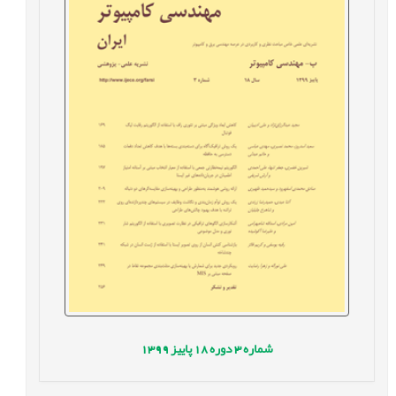
شماره
3
دوره
18
پاییز
1399