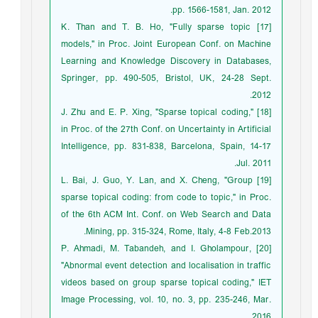
pp. 1566-1581, Jan. 2012.
[17] K. Than and T. B. Ho, "Fully sparse topic
models," in Proc. Joint European Conf. on Machine
Learning and Knowledge Discovery in Databases,
Springer, pp. 490-505, Bristol, UK, 24-28 Sept.
2012.
[18] J. Zhu and E. P. Xing, "Sparse topical coding,"
in Proc. of the 27th Conf. on Uncertainty in Artificial
Intelligence, pp. 831-838, Barcelona, Spain, 14-17
Jul. 2011.
[19] L. Bai, J. Guo, Y. Lan, and X. Cheng, "Group
sparse topical coding: from code to topic," in Proc.
of the 6th ACM Int. Conf. on Web Search and Data
Mining, pp. 315-324, Rome, Italy, 4-8 Feb.2013.
[20] P. Ahmadi, M. Tabandeh, and I. Gholampour,
"Abnormal event detection and localisation in traffic
videos based on group sparse topical coding," IET
Image Processing, vol. 10, no. 3, pp. 235-246, Mar.
2016.