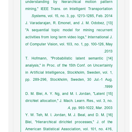
understanding by hierarchical motion pattern
mining," IEEE Trans. on Intelligent Transportation
Systems, vol. 15, no. 3, pp. 1273-1285, Feb. 2014.
[13] J. Varadarajan, R. Emonet, and J. M. Odobez,
"A sequential topic model for mining recurrent
activities from long term video logs," International J.
of Computer Vision, vol. 103, no. 1, pp. 100-126, May
2013.
[14] T. Hofmann, "Probabilistic latent semantic
analysis," in Proc. of the 15th Conf. on Uncertainty
in Artificial Intelligence, Stockholm, Sweden, vol. 1,
pp. 289-296, Stockholm, Sweden, 30 Jul.-1 Aug.
1999.
[15] D. M. Blei, A. Y. Ng, and M. I. Jordan, "Latent
dirichlet allocation," J. Mach. Learn. Res., vol. 3, no.
4, pp. 993-1022, Mar. 2003.
[16] Y. W. Teh, M. I. Jordan, M. J. Beal, and D. M.
Blei, "Hierarchical dirichlet processes," J. of the
American Statistical Association, vol. 101, no. 476,