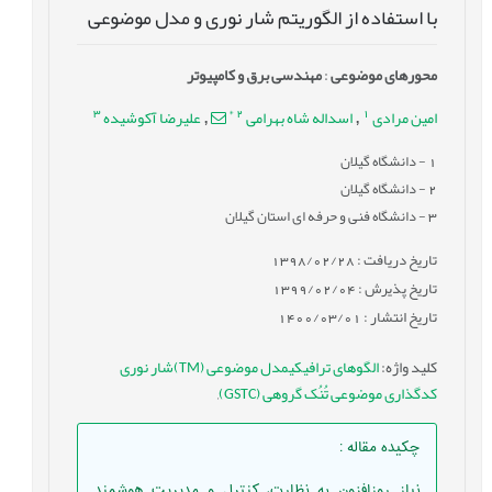
با استفاده از الگوریتم شار نوری و مدل موضوعی
محورهای موضوعی
:
مهندسی برق و کامپیوتر
3
*
2
1
امین مرادی
اسداله شاه بهرامی
علیرضا آکوشیده
,
,
1
- دانشگاه گیلان
2
- دانشگاه گیلان
3
- دانشگاه فنی و حرفه ‏ای استان گیلان
تاریخ دریافت : 1398/02/28
تاریخ پذیرش : 1399/02/04
تاریخ انتشار : 1400/03/01
کلید واژه
:
الگوهای ترافیکیمدل موضوعی (TM)شار نوری
کدگذاری موضوعی تُنُک گروهی (GSTC)
,
چکیده مقاله
:
نیاز روزافزون به نظارت، کنترل و مدیریت هوشمند