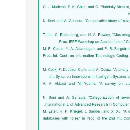
E
[3] C. J. Matheus, P. K. Chan, and G. Piatetsky-Shap
K
[4] N. Soni and A. Ganatra, "Comparative study of se
[5] T. Liu, C. Rosenberg, and H. A. Rowley, "Clusteri
Proc. IEEE Workshop on Applications of Co
[6] M. E. Celebi, Y. A. Aslandogan, and P. R. Bergstr
Proc. Int. Conf. on Information Technology: Coding
[7] M. Celik, F. Dadaser-Celik, and A. Dokuz, "Anoma
Int. Symp. on Innovations in Intelligent Systems a
[8] A. A. Abbasi and M. Younis, "A survey on cl
[9] N. Soni and A. Ganatra, "Categorization of seve
International J. of Advanced Research in Computer S
[10] M. Ester, H. P. Kriegel, J. Sander, and X. Xu, "
databases with noise," in Proc. of the 2nd Int. C