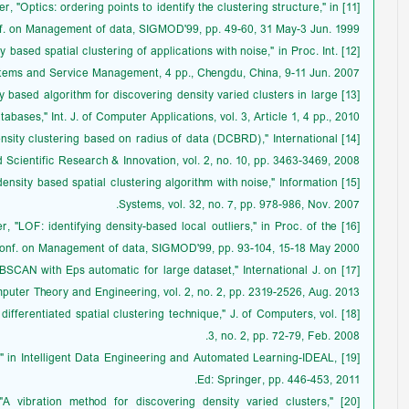
der, "Optics: ordering points to identify the clustering structure," in
f. on Management of data, SIGMOD'99, pp. 49-60, 31 May-3 Jun. 1999.
ty based spatial clustering of applications with noise," in Proc. Int.
tems and Service Management, 4 pp., Chengdu, China, 9-11 Jun. 2007.
nsity based algorithm for discovering density varied clusters in large
tabases," Int. J. of Computer Applications, vol. 3, Article 1, 4 pp., 2010.
Density clustering based on radius of data (DCBRD)," International
 Scientific Research & Innovation, vol. 2, no. 10, pp. 3463-3469, 2008.
l-density based spatial clustering algorithm with noise," Information
Systems, vol. 32, no. 7, pp. 978-986, Nov. 2007.
der, "LOF: identifying density-based local outliers," in Proc. of the
onf. on Management of data, SIGMOD'99, pp. 93-104, 15-18 May 2000.
BSCAN with Eps automatic for large dataset," International J. on
ter Theory and Engineering, vol. 2, no. 2, pp. 2319-2526, Aug. 2013.
 differentiated spatial clustering technique," J. of Computers, vol.
3, no. 2, pp. 72-79, Feb. 2008.
AN," in Intelligent Data Engineering and Automated Learning-IDEAL,
Ed: Springer, pp. 446-453, 2011.
, "A vibration method for discovering density varied clusters,"