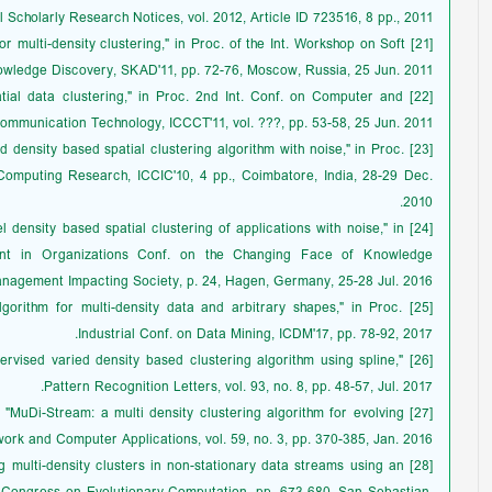
l Scholarly Research Notices, vol. 2012, Article ID 723516, 8 pp., 2011.
for multi-density clustering," in Proc. of the Int. Workshop on Soft
wledge Discovery, SKAD'11, pp. 72-76, Moscow, Russia, 25 Jun. 2011.
patial data clustering," in Proc. 2nd Int. Conf. on Computer and
ommunication Technology, ICCCT'11, vol. ???, pp. 53-58, 25 Jun. 2011.
ried density based spatial clustering algorithm with noise," in Proc.
Computing Research, ICCIC'10, 4 pp., Coimbatore, India, 28-29 Dec.
2010.
el density based spatial clustering of applications with noise," in
ent in Organizations Conf. on the Changing Face of Knowledge
nagement Impacting Society, p. 24, Hagen, Germany, 25-28 Jul. 2016.
 algorithm for multi-density data and arbitrary shapes," in Proc.
Industrial Conf. on Data Mining, ICDM'17, pp. 78-92, 2017.
upervised varied density based clustering algorithm using spline,"
Pattern Recognition Letters, vol. 93, no. 8, pp. 48-57, Jul. 2017.
h, "MuDi-Stream: a multi density clustering algorithm for evolving
work and Computer Applications, vol. 59, no. 3, pp. 370-385, Jan. 2016.
ng multi-density clusters in non-stationary data streams using an