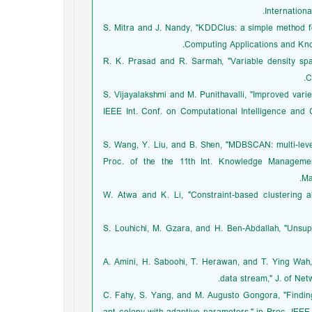
Internationa
[21] S. Mitra and J. Nandy, "KDDClus: a simple method 
Computing Applications and Kno
[22] R. K. Prasad and R. Sarmah, "Variable density s
C
[23] S. Vijayalakshmi and M. Punithavalli, "Improved va
IEEE Int. Conf. on Computational Intelligence and 
[24] S. Wang, Y. Liu, and B. Shen, "MDBSCAN: multi-lev
Proc. of the the 11th Int. Knowledge Managem
Ma
[25] W. Atwa and K. Li, "Constraint-based clustering
[26] S. Louhichi, M. Gzara, and H. Ben-Abdallah, "Uns
[27] A. Amini, H. Saboohi, T. Herawan, and T. Ying Wa
data stream," J. of Net
[28] C. Fahy, S. Yang, and M. Augusto Gongora, "Findi