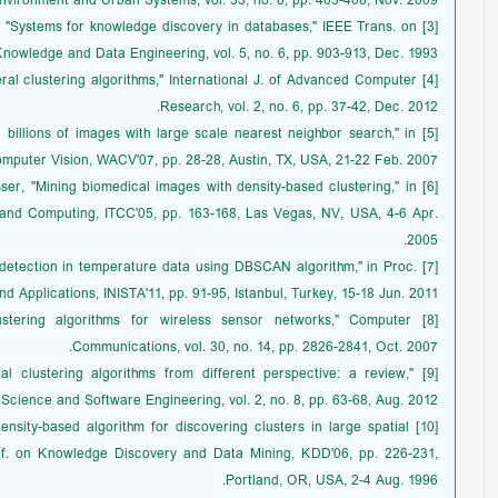
nvironment and Urban Systems, vol. 33, no. 6, pp. 403-408, Nov. 2009.
iro, "Systems for knowledge discovery in databases," IEEE Trans. on
nowledge and Data Engineering, vol. 5, no. 6, pp. 903-913, Dec. 1993.
veral clustering algorithms," International J. of Advanced Computer
Research, vol. 2, no. 6, pp. 37-42, Dec. 2012.
ng billions of images with large scale nearest neighbor search," in
mputer Vision, WACV'07, pp. 28-28, Austin, TX, USA, 21-22 Feb. 2007.
esser, "Mining biomedical images with density-based clustering," in
 and Computing, ITCC'05, pp. 163-168, Las Vegas, NV, USA, 4-6 Apr.
2005.
ly detection in temperature data using DBSCAN algorithm," in Proc.
nd Applications, INISTA'11, pp. 91-95, Istanbul, Turkey, 15-18 Jun. 2011.
ustering algorithms for wireless sensor networks," Computer
Communications, vol. 30, no. 14, pp. 2826-2841, Oct. 2007.
ral clustering algorithms from different perspective: a review,"
cience and Software Engineering, vol. 2, no. 8, pp. 63-68, Aug. 2012.
A density-based algorithm for discovering clusters in large spatial
onf. on Knowledge Discovery and Data Mining, KDD'06, pp. 226-231,
Portland, OR, USA, 2-4 Aug. 1996.