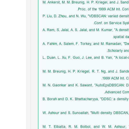
[11] M. Ankerst, M. M. Breunig, H. P. Kriegel, and J. San
Proc. of the 1999 ACM Int. Con
[12] P. Liu, D. Zhou, and N. Wu, "VDBSCAN: varied densi
Conf. on Service Sys
[13] A. Ram, S. Jalal, A. S. Jalal, and M. Kumar, "A de
spatial da
[14] A. Fahim, A. Salem, F. Torkey, and M. Ramadan, "
Scholarly and
[15] L. Duan, L. Xu, F. Guo, J. Lee, and B. Yan, "A loca
[16] M. M. Breunig, H. P. Kriegel, R. T. Ng, and J. San
1999 ACM Int. C
[17] M. N. Gaonkar and K. Sawant, "AutoEpsDBSCAN: D
Advanced Compu
[18] B. Borah and D. K. Bhattacharyya, "DDSC: a density
[19] W. Ashour and S. Sunoallah, "Multi density DBSC
[20] M. T. Elbatta, R. M. Bolbol, and W. M. Ashour