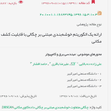
کد مقاله
: 139609081015119391
بازدید
: 17887
20.1001.1.16823745.1396.15.3.10.3
نوع مقاله
: پژوهشی
ارائه یک الگوریتم خوشه‌بندی مبتنی بر چگالی با قابلیت کشف خ
مکانی
محورهای موضوعی
:
مهندسی برق و کامپیوتر
3
2
*
1
علی زاده ده بالایی
علیرضا باقری
حامد افشار
,
,
1
- دانشگاه صنعتی امیرکبیر
2
- دانشگاه صنعتی امیرکبیر
3
- دانشگاه صنعتی امیرکبیر
تاریخ دریافت : 1396/09/08
تاریخ پذیرش : 1396/09/08
کلید واژه
:
چگالی متفاوت خوشه‌بندی مبتنی بر چگالی داده‌کاوی مکانی DBSCAN
,