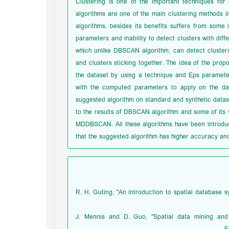
Clustering is one of the important techniques for 
algorithms are one of the main clustering methods i
algorithms, besides its benefits suffers from some 
parameters and inability to detect clusters with diff
which unlike DBSCAN algorithm, can detect clusters 
and clusters sticking together. The idea of the propos
the dataset by using a technique and Eps paramet
with the computed parameters to apply on the dat
suggested algorithm on standard and synthetic datas
to the results of DBSCAN algorithm and some of 
MDDBSCAN. All these algorithms have been introduce
that the suggested algorithm has higher accuracy and
[1] R. H. Guting, "An introduction to spatial database
[2] J. Mennis and D. Guo, "Spatial data mining an