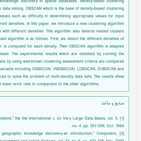
knowledge discovery in spatial databases. density-based clustering
n data mining. DBSCAN which is the base of density-based clustering
issues such as difficulty in determining appropriate values for input
erent densities. In this paper, we introduce a new clustering algorithm
with different densities. This algorithm also detects nested clusters
ed algorithm is as follows. First, we detect the different densities of
er is computed for each density. Then DBSCAN algorithm is adapted
aset. The experimental results which are obtained by running the
ets by using well-known clustering assessment criteria are compared
its variants including VDBSCAN, VMDBSCAN, LDBSCAN, DVBSCAN and
d to solve the problem of multi-density data sets. The results show
 lower error rate in comparison to the other algorithms.
منابع و مأخذ
:
 systems," the the International J. on Very Large Data Bases, vol. 3,
no. 4, pp. 357-399, Oct. 1994.
d geographic knowledge discovery-an introduction," Computers,