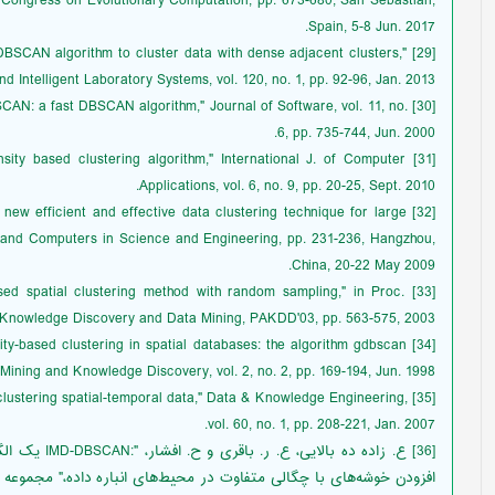
E Congress on Evolutionary Computation, pp. 673-680, San Sebastian,
Spain, 5-8 Jun. 2017.
ed DBSCAN algorithm to cluster data with dense adjacent clusters,"
 Intelligent Laboratory Systems, vol. 120, no. 1, pp. 92-96, Jan. 2013.
DBSCAN: a fast DBSCAN algorithm," Journal of Software, vol. 11, no.
6, pp. 735-744, Jun. 2000.
ensity based clustering algorithm," International J. of Computer
Applications, vol. 6, no. 9, pp. 20-25, Sept. 2010.
a new efficient and effective data clustering technique for large
 and Computers in Science and Engineering, pp. 231-236, Hangzhou,
China, 20-22 May 2009.
based spatial clustering method with random sampling," in Proc.
n Knowledge Discovery and Data Mining, PAKDD'03, pp. 563-575, 2003.
ensity-based clustering in spatial databases: the algorithm gdbscan
 Mining and Knowledge Discovery, vol. 2, no. 2, pp. 169-194, Jun. 1998.
or clustering spatial-temporal data," Data & Knowledge Engineering,
vol. 60, no. 1, pp. 208-221, Jan. 2007.
[36] ع. زاده د
افزودن خوشه‌های با چگالی متفاوت در محیط‌های انباره داده،" مجموعه 