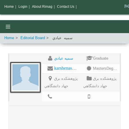
[fa]
Home
|
Login
|
About Rimag
|
Contact Us
|
Home
Editorial Board
عبادي
سميه
سميه عبادي
Graduate
karshenas@ijece.org
MastersDegree
پژوهشكده برق
پژوهشكده برق
جهاد دانشگاهي
جهاد دانشگاهي