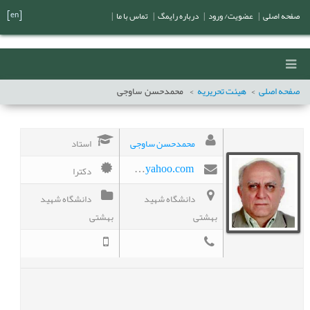
[en]
صفحه اصلی
|
عضویت/ ورود
|
درباره رایمگ
|
تماس با ما
|
صفحه اصلی
هیئت تحریریه
محمدحسن
ساوجی
محمدحسن ساوجی
استاد
دکترا
savoji.mohammad@yahoo.com
دانشگاه شهید
دانشگاه شهید
بهشتی
بهشتی