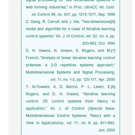
signal processing for two dimensional systems in
web forming industries," in Proc. UKACC Int. Conf.
on Control 96, no. 427, pp. 1272-1277, Sep. 1996.
[6]Z. Geng, R. Carroll, and J. Xie, "Two-dimensional
model and algorithm for a class of iterative learning
control systems," Int. J. of Control, vol. 52, no. 4, pp.
833-862, Oct. 1990.
[7]D. H. Owens, N. Amann, E. Rogers, and M.
French, "Analysis of linear iterative learning control
schemes: a 2-D repetitive systems approach,"
Multidimensional Systems and Signal Processing,
vol. 11, no. 1-2, pp. 125-177, Apr. 2000.
[8]T. Al-Towaim, A. D. Barton, P. L. Lewin, E.
Rogers, and D. H. Owens, "Iterative learning
control: 2D control systems from theory to
application," Int. J. of Control (Special Issue:
Multidimensional Control Systems: Theory with a
View to Applications), vol. 77, no. 9, pp. 877-893,
Jun. 2004.