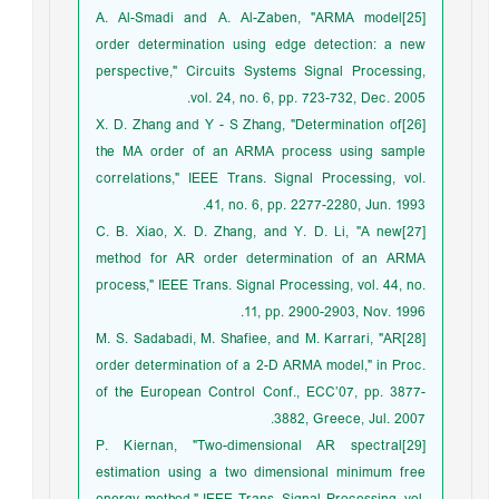
[25]A. Al-Smadi and A. Al-Zaben, "ARMA model
order determination using edge detection: a new
perspective," Circuits Systems Signal Processing,
vol. 24, no. 6, pp. 723-732, Dec. 2005.
[26]X. D. Zhang and Y - S Zhang, "Determination of
the MA order of an ARMA process using sample
correlations," IEEE Trans. Signal Processing, vol.
41, no. 6, pp. 2277-2280, Jun. 1993.
[27]C. B. Xiao, X. D. Zhang, and Y. D. Li, "A new
method for AR order determination of an ARMA
process," IEEE Trans. Signal Processing, vol. 44, no.
11, pp. 2900-2903, Nov. 1996.
[28]M. S. Sadabadi, M. Shafiee, and M. Karrari, "AR
order determination of a 2-D ARMA model," in Proc.
of the European Control Conf., ECC’07, pp. 3877-
3882, Greece, Jul. 2007.
[29]P. Kiernan, "Two-dimensional AR spectral
estimation using a two dimensional minimum free