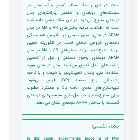
است. در اين راستا، مسئله تعيين مرتبه مدل در
سيستم‌هاي دوبعدي و تخمين پارامترهاي مدل
دوبعدي مطرح مي‌شود. در اين مقاله نشان داده شده
است كه اطلاعات مرتبه بخش‌هاي AR و MA در مدل
ARMA دوبعدي، به‌طور ضمني در ماتريس همبستگی
داده‌هاي خروجي، مخفي است. در الگوريتم تعيين
مرتبه مطرح‌شده، مرتبه بخش‌هاي AR و MA در مدل
ARMA دوبعدي به‌طور مستقل و قبل از تخمين
پارامترهاي مدل تعيين مي‌شوند. مدل دوبعدي مورد
استفاده، علّي، پايدار، تغييرناپذير با شيفت و با ناحيه
پشتيباني ربع صفحه (QP) فرض مي‌شود.
شبيه‌سازي‌هاي عددي، دقت بالا و عملکرد مطلوب
روش مطرح‌شده را در مدل‌سازي سيستم‌هاي دوبعدي
گسسته با ساختار ARMA دوبعدي نشان مي‌دهند.
چکیده انگلیسی
:
In this paper, experimental modeling of two-