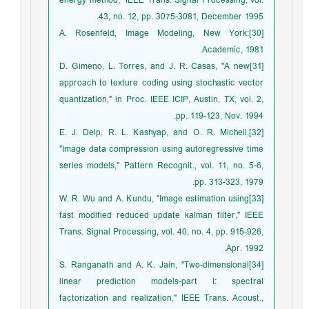
energy method," IEEE Trans. Signal Processing, vol.
43, no. 12, pp. 3075-3081, December 1995.
[30]A. Rosenfeld, Image Modeling, New York:
Academic, 1981.
[31]D. Gimeno, L. Torres, and J. R. Casas, "A new
approach to texture coding using stochastic vector
quantization," in Proc. IEEE ICIP, Austin, TX, vol. 2,
pp. 119-123, Nov. 1994.
[32]E. J. Delp, R. L. Kashyap, and O. R. Michell,
"Image data compression using autoregressive time
series models," Pattern Recognit., vol. 11, no. 5-6,
pp. 313-323, 1979.
[33]W. R. Wu and A. Kundu, "Image estimation using
fast modified reduced update kalman filter," IEEE
Trans. Signal Processing, vol. 40, no. 4, pp. 915-926,
Apr. 1992.
[34]S. Ranganath and A. K. Jain, "Two-dimensional
linear prediction models-part I: spectral
factorization and realization," IEEE Trans. Acoust.,