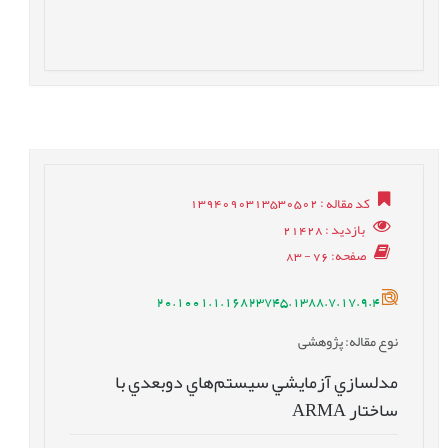
کد مقاله
: 1394090313530502
بازدید
: 21428
صفحه
: 76 - 83
20.1001.1.16823745.1388.7.17.9.4
نوع مقاله
: پژوهشی
مدلسازي آزمايشي سيستم‌هاي دوبعدي با
ساختار ARMA