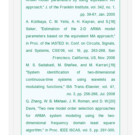
ARMA model parameters by using equivalent AR
approach," J. of the Franklin Institute, vol. 342, no. 1,
pp. 39-67, Jan. 2005.
[18]A. Kizilkaya, C. M. Yetis, A. H. Kayran, and S.
Seker, "Estimation of the 2-D ARMA model
parameters based on the equivalent MA approach,"
in Proc. of the IASTED In. Conf. on Circuits, Signals,
and Systems, CSS’06, vol. 16, pp. 263-268, San
Francisco, California, US, Nov. 2006.
[19]M. S. Sadabadi, M. Shafiee, and M. Karrari,
"System identification of two-dimensional
continuous-time systems using wavelets as
modulating functions," ISA Trans.-Elsevier, vol. 47,
no. 3, pp. 256-266, Jul. 2008.
[20]Q. Zhang, W. B. Mikhael, J. R. Roman, and D. W.
Davis, "Two new model order selection approaches
for ARMA system modeling using the two-
dimensional frequency domain least square
algorithm," in Proc. IEEE ISCAS, vol. 5, pp. 297-300,