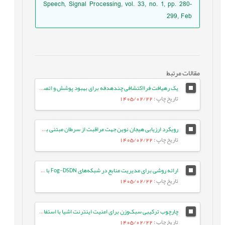
Speech, Signal Processing, vol. 33, no. 1, pp. 280-
299, Feb
مقالات مرتبط
یک رهیافت فرااکتشافی چندهدفه برای بهبود پوشش و اتصال در شبکه‌های حسگر بی‌سیم
تاریخ چاپ
: 1405/02/22
رویکرد ارزیابی هیجان نوین جهت مراقبت از سرطان مبتنی بر مدل‌های زبانی بزرگ
تاریخ چاپ
: 1405/02/22
ارائه روشی برای مدیریت منابع در شبکه‌های Fog-DSDN با بهره‌گیری از معماری میکروسرویس و شبکه‌های ESN
تاریخ چاپ
: 1405/02/22
چارچوب ترکیبی سبک‌وزن برای امنیت اینترنت اشیا با استفاده از جنگل تصادفی بهینه و انتخاب ویژگی تطبیقی در معماری لبه-ابری
تاریخ چاپ
: 1405/02/22