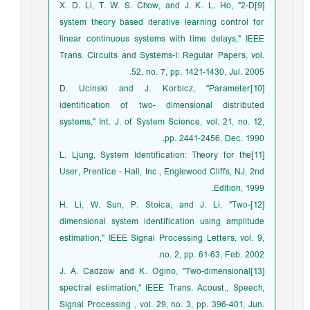
[9]X. D. Li, T. W. S. Chow, and J. K. L. Ho, "2-D
system theory based iterative learning control for
linear continuous systems with time delays," IEEE
Trans. Circuits and Systems-I: Regular Papers, vol.
52, no. 7, pp. 1421-1430, Jul. 2005.
[10]D. Ucinski and J. Korbicz, "Parameter
identification of two- dimensional distributed
systems," Int. J. of System Science, vol. 21, no. 12,
pp. 2441-2456, Dec. 1990.
[11]L. Ljung, System Identification: Theory for the
User, Prentice - Hall, Inc., Englewood Cliffs, NJ, 2nd
Edition, 1999.
[12]H. Li, W. Sun, P. Stoica, and J. Li, "Two-
dimensional system identification using amplitude
estimation," IEEE Signal Processing Letters, vol. 9,
no. 2, pp. 61-63, Feb. 2002.
[13]J. A. Cadzow and K. Ogino, "Two-dimensional
spectral estimation," IEEE Trans. Acoust., Speech,
Signal Processing , vol. 29, no. 3, pp. 396-401, Jun.