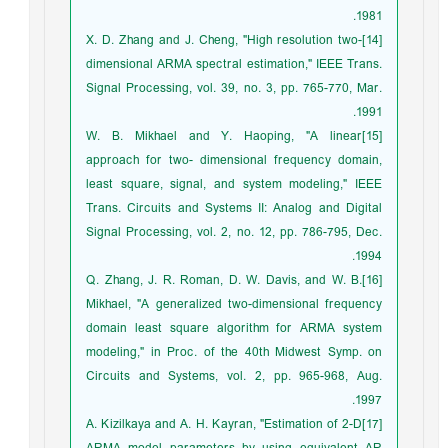
1981.
[14]X. D. Zhang and J. Cheng, "High resolution two-
dimensional ARMA spectral estimation," IEEE Trans.
Signal Processing, vol. 39, no. 3, pp. 765-770, Mar.
1991.
[15]W. B. Mikhael and Y. Haoping, "A linear
approach for two- dimensional frequency domain,
least square, signal, and system modeling," IEEE
Trans. Circuits and Systems II: Analog and Digital
Signal Processing, vol. 2, no. 12, pp. 786-795, Dec.
1994.
[16]Q. Zhang, J. R. Roman, D. W. Davis, and W. B.
Mikhael, "A generalized two-dimensional frequency
domain least square algorithm for ARMA system
modeling," in Proc. of the 40th Midwest Symp. on
Circuits and Systems, vol. 2, pp. 965-968, Aug.
1997.
[17]A. Kizilkaya and A. H. Kayran, "Estimation of 2-D